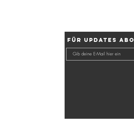
Projekt
“Giardini in
Arte”
Für Updates ab