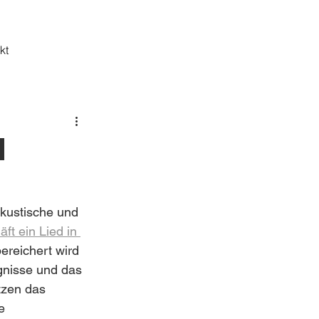
kt
n
akustische und 
äft ein Lied in 
ereichert wird 
gnisse und das 
tzen das 
e 