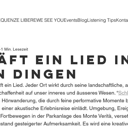
EQUENZE LIBERE
WE SEE YOU
Events
Blog
Listening Tips
Konta
1 Min. Lesezeit
äft ein Lied i
n Dingen
ft ein Lied. Jeder Ort wirkt durch seine landschaftliche, 
haffenheit auf unser inneres und äusseres Wesen. “
Schl
ne Hörwanderung, die durch feine performative Momente b
einer akustische Erlebnisreise einlädt. Umgebung, Erei
 Fortbewegen in der Parkanlage des Monte Verità, verse
stand gesteigerter Aufmerksamkeit. Es wird eine kreativ