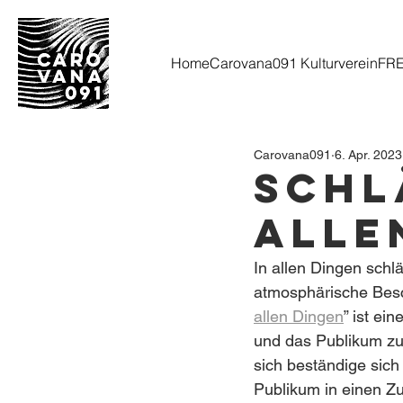
Home
Carovana091 Kulturverein
FR
Carovana091
6. Apr. 2023
Schl
alle
In allen Dingen schlä
atmosphärische Besc
allen Dingen
” ist ei
und das Publikum zu 
sich beständige sich
Publikum in einen Zu