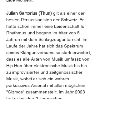
Blue Moment.
Julian Sartorius (Thun) 
gilt als einer der 
besten Perkussionisten der Schweiz. Er 
hatte schon immer eine Leidenschaft für 
Rhythmus und begann im Alter von 5 
Jahren mit dem Schlagzeugunterricht. Im 
Laufe der Jahre hat sich das Spektrum 
seines Klanguniversums so stark erweitert, 
dass es alle Arten von Musik umfasst: von 
Hip Hop über elektronische Musik bis hin 
zu improvisierter und zeitgenössischer 
Musik, wobei er sich ein wahres 
perkussives Arsenal mit allen möglichen 
"Gizmos" zusammenstellt. Im Jahr 2023 
trat er bei den "Literarischen 
Wanderungen" auf dem Monte Verità auf. 
Zu seinen Lehrern zählen Pierre Favre, 
Fabian Kuratli und Norbert Pfamatter. Er 
hat mit Sylvie Courvoisier, Fred Frith, 
Matthew Herbert und vielen anderen 
zusammengearbeitet und in Europa, 