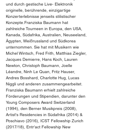
und durch gestische Live- Elektronik 
originelle, berührende, einzigartige 
Konzerterlebnisse jenseits stilistischer 
Konzepte.Franziska Baumann hat 
zahlreiche Tourneen in Europa, den USA, 
Kanada, Südafrika, Australien, Neuseeland, 
Ägypten, Weißrussland und Südkorea 
unternommen. Sie hat mit Musikern wie 
Michel Wintsch, Fred Frith, Matthias Ziegler, 
Jacques Demierre, Hans Koch, Lauren 
Newton, Christoph Baumann, Joelle 
Léandre, Ninh Le Quan, Fritz Hauser, 
Andres Bosshard, Charlotte Hug, Lucas 
Niggli und anderen zusammengearbeitet. 
Franziska Baumann erhielt zahlreiche 
Förderungen und Stipendien, darunter den 
Young Composers Award Switzerland 
(1994), den Berner Musikpreis (2008), 
Artist's Residencies in Südafrika (2014) & 
Poschiavo (2016), ICST Fellowship Zurich 
(2017/18), Entr'act Fellowship New 