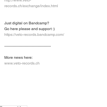
http://www.veto-
records.ch/exchange/index.html
Just digital on Bandcamp? 
Go here please and support :)
https://veto-records.bandcamp.com/
---------------------------------------
More news here: 
www.veto-records.ch