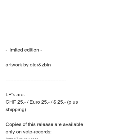
- limited edition -
artwork by oter&zbin
---------------------------------------
LP's are: 
CHF 25.- / Euro 25.- / $ 25.- (plus 
shipping)
Copies of this release are available 
only on veto-records: