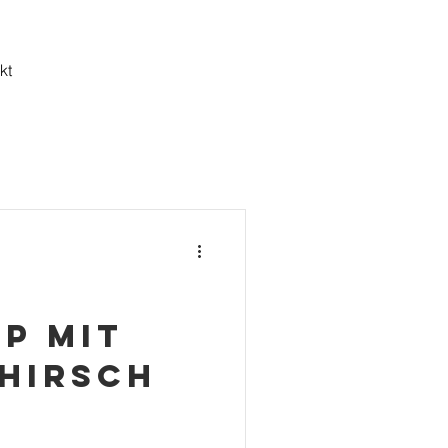
kt
p mit
 Hirsch