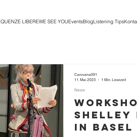
EQUENZE LIBERE
WE SEE YOU
Events
Blog
Listening Tips
Konta
Carovana091
11. Mai 2023
1 Min. Lesezeit
News
Worksho
Shelley
in basel