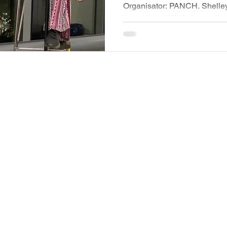
Organisator: PANCH. Shelley Hirsch in BASEL einen ihrer
besonderen Workshops gibt. 
hier in der Schweiz.