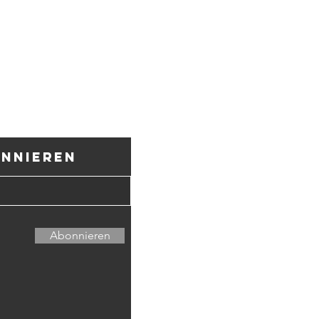
onnieren
Kulturverein C
CH34 8080 8006
6600 Locarno –
Abonnieren