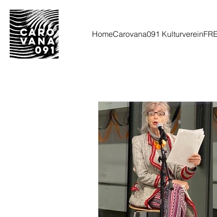
Home
Carovana091 Kulturverein
FR