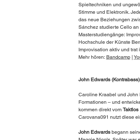
Spieltechniken und ungewöhn
Stimme und Elektronik. Jede
das neue Beziehungen zwis
Sánchez studierte Cello an d
Masterstudiengänge: Improv
Hochschule der Künste Bern.
Improvisation aktiv und tra
Mehr hören: 
Bandcamp
 | 
Yo
John Edwards (Kontrabass) 
Caroline Kraabel und John 
Formationen – und entwickel
kommen direkt vom 
Taktlos
Carovana091 nutzt diese ei
John Edwards 
begann seine
Maggie Nicols. Später war er