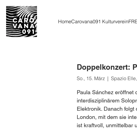
Home
Carovana091 Kulturverein
FR
Doppelkonzert: P
So., 15. März
  |  
Spazio Elle
Paula Sánchez eröffnet 
interdisziplinärem Solop
Elektronik. Danach folg
London, mit dem sie inte
ist kraftvoll, unmittelba