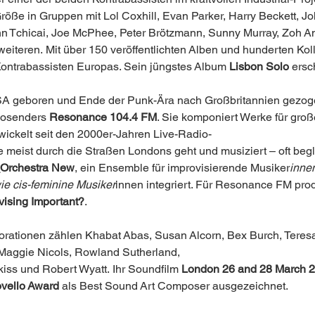
röße in Gruppen mit Lol Coxhill, Evan Parker, Harry Beckett, J
ohn Tchicai, Joe McPhee, Peter Brötzmann, Sunny Murray, Zoh 
eiteren. Mit über 150 veröffentlichten Alben und hunderten Kol
Kontrabassisten Europas. Sein jüngstes Album 
Lisbon Solo 
ersc
SA geboren und Ende der Punk-Ära nach Großbritannien gezoge
osenders 
Resonance 104.4 FM
. Sie komponiert Werke für groß
ckelt seit den 2000er-Jahren Live-Radio- 
 meist durch die Straßen Londons geht und musiziert – oft begle
Orchestra New
, ein Ensemble für improvisierende Musiker
innen
ie cis-feminine Musiker
innen integriert. Für Resonance FM prod
vising Important?
. 
orationen zählen Khabat Abas, Susan Alcorn, Bex Burch, Teresa
Maggie Nicols, Rowland Sutherland, 
iss und Robert Wyatt. Ihr Soundfilm 
London 26 and 28 March 202
ovello Award 
als Best Sound Art Composer ausgezeichnet.