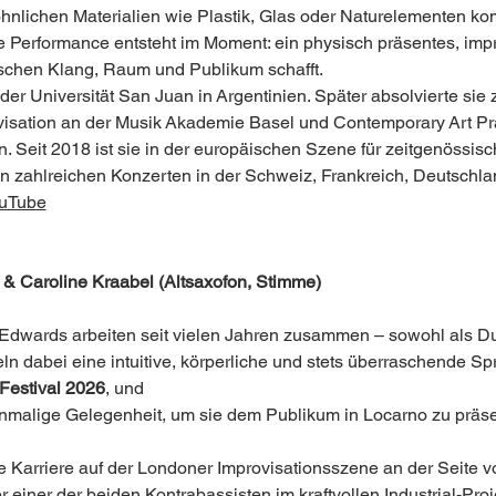
lichen Materialien wie Plastik, Glas oder Naturelementen komb
 Performance entsteht im Moment: ein physisch präsentes, impr
chen Klang, Raum und Publikum schafft.
er Universität San Juan in Argentinien. Später absolvierte sie 
isation an der Musik Akademie Basel und Contemporary Art Prac
 Seit 2018 ist sie in der europäischen Szene für zeitgenössisc
t in zahlreichen Konzerten in der Schweiz, Frankreich, Deutschl
uTube
& Caroline Kraabel (Altsaxofon, Stimme)
Edwards arbeiten seit vielen Jahren zusammen – sowohl als Du
n dabei eine intuitive, körperliche und stets überraschende Spr
 Festival 2026
, und 
nmalige Gelegenheit, um sie dem Publikum in Locarno zu präse
 Karriere auf der Londoner Improvisationsszene an der Seite v
 einer der beiden Kontrabassisten im kraftvollen Industrial-Proj