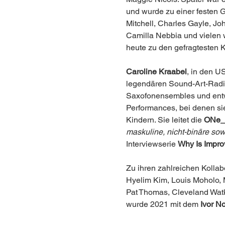
und wurde zu einer festen G
Mitchell, Charles Gayle, J
Camilla Nebbia und vielen w
heute zu den gefragtesten 
Caroline Kraabel
, in den U
legendären Sound-Art-Radi
Saxofonensembles und entwi
Performances, bei denen sie
Kindern. Sie leitet die 
ONe_
maskuline, nicht-binäre sow
Interviewserie 
Why Is Impro
Zu ihren zahlreichen Kollab
Hyelim Kim, Louis Moholo, 
Pat Thomas, Cleveland Watk
wurde 2021 mit dem 
Ivor N