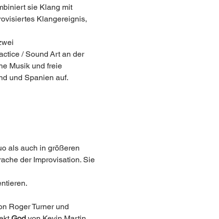
iniert sie Klang mit 
ovisiertes Klangereignis, 
zwei 
tice / Sound Art an der 
he Musik und freie 
and und Spanien auf.
o als auch in größeren 
ache der Improvisation. Sie 
ntieren.
on Roger Turner und 
ekt 
God 
von Kevin Martin 