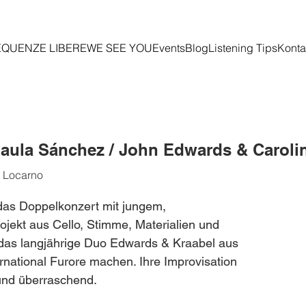
EQUENZE LIBERE
WE SEE YOU
Events
Blog
Listening Tips
Konta
aula Sánchez / John Edwards & Caroli
, Locarno
das Doppelkonzert mit jungem,
rojekt aus Cello, Stimme, Materialien und
t das langjährige Duo Edwards & Kraabel aus
rnational Furore machen. Ihre Improvisation
r und überraschend.