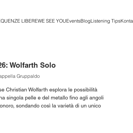
EQUENZE LIBERE
WE SEE YOU
Events
Blog
Listening Tips
Konta
26: Wolfarth Solo
appella Gruppaldo
se Christian Wolfarth esplora le possibilità
a singola pelle e del metallo fino agli angoli
sonoro, sondando così la varietà di un unico