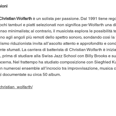
ioni 
Christian Wolfarth
 è un solista per passione. Dal 1991 tiene reg
ochi tamburi e piatti selezionati non significa per Wolfarth una 
so minimalista; al contrario, il musicista esplora le possibilità 
ino agli angoli più remoti dello spettro sonoro, sondando così la 
mo riduzionista invita all’ascolto attento e approfondito e cond
 sfumati. La carriera di batterista di Christian Wolfarth è inizi
s, prima di studiare alla Swiss Jazz School con Billy Brooks e 
cerna. Nel frattempo ha studiato composizione con Siegfried Kutt
ora in numerosi ensemble all’incrocio tra improvvisazione, musi
gi documentate su circa 50 album.
hristian_wolfarth/