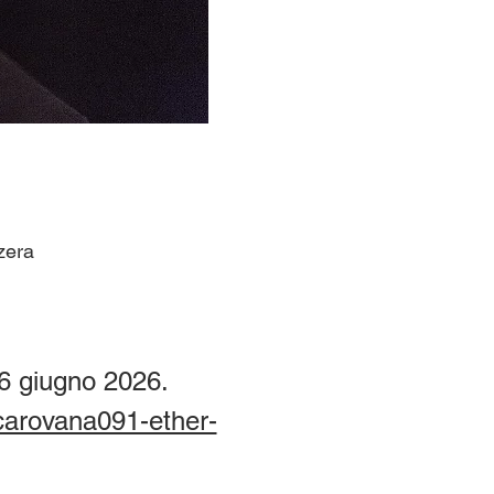
zera
l 6 giugno 2026.
carovana091-ether-