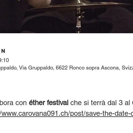
on
9:10
ppaldo, Via Gruppaldo, 6622 Ronco sopra Ascona, Sviz
bora con 
éther festival
 che si terrà dal 3 a
//www.carovana091.ch/post/save-the-date-