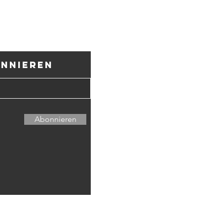
onnieren
Kulturverein C
CH34 8080 8006
6600 Locarno –
Abonnieren
Unterstützt uns 
Mitgliedschaft!
Membership