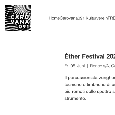
Home
Carovana091 Kulturverein
FR
Éther Festival 20
Fr., 05. Juni
  |  
Ronco s/A, C
Il percussionista zurighe
tecniche e timbriche di un
più remoti dello spettro 
strumento.