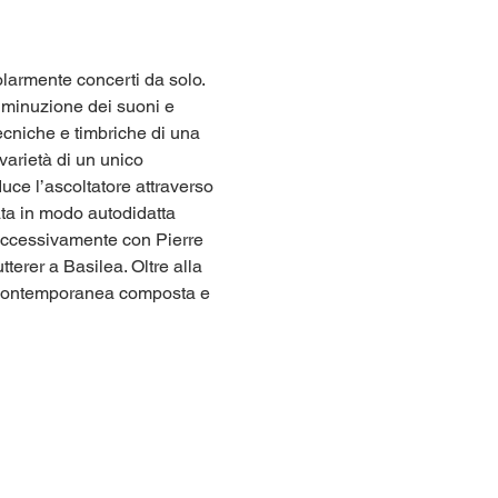
olarmente concerti da solo. 
diminuzione dei suoni e 
tecniche e timbriche di una 
varietà di un unico 
uce l’ascoltatore attraverso 
ata in modo autodidatta 
successivamente con Pierre 
erer a Basilea. Oltre alla 
ca contemporanea composta e 