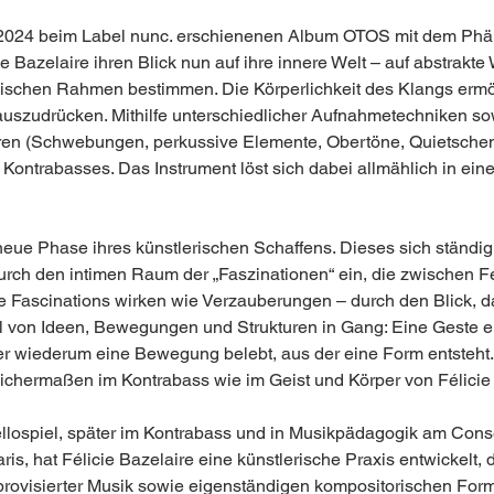
2024 beim Label nunc. erschienenen Album OTOS mit dem Phä
cie Bazelaire ihren Blick nun auf ihre innere Welt – auf abstrakte
schen Rahmen bestimmen. Die Körperlichkeit des Klangs ermögli
uszudrücken. Mithilfe unterschiedlicher Aufnahmetechniken so
ren (Schwebungen, perkussive Elemente, Obertöne, Quietschen u
ontrabasses. Das Instrument löst sich dabei allmählich in eine 
 neue Phase ihres künstlerischen Schaffens. Dieses sich ständi
rch den intimen Raum der „Faszinationen“ ein, die zwischen Fé
e Fascinations wirken wie Verzauberungen – durch den Blick, d
l von Ideen, Bewegungen und Strukturen in Gang: Eine Geste er
er wiederum eine Bewegung belebt, aus der eine Form entsteht.
ichermaßen im Kontrabass wie im Geist und Körper von Félicie
llospiel, später im Kontrabass und in Musikpädagogik am Conse
s, hat Félicie Bazelaire eine künstlerische Praxis entwickelt, di
provisierter Musik sowie eigenständigen kompositorischen For