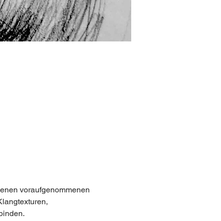
 eigenen voraufgenommenen 
Klangtexturen, 
binden.