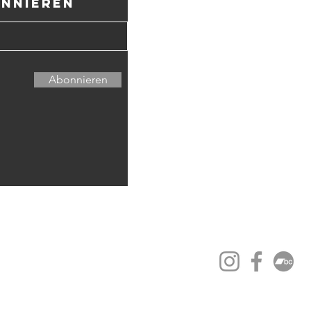
onnieren
Kulturverein C
CH34 8080 8006
6600 Locarno –
Abonnieren
Unterstützt uns 
Mitgliedschaft!
Membership
© 2025 Carovan