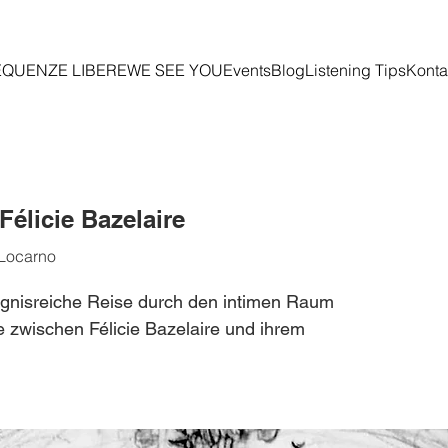
EQUENZE LIBERE
WE SEE YOU
Events
Blog
Listening Tips
Konta
Félicie Bazelaire
 Locarno
eignisreiche Reise durch den intimen Raum
ie zwischen Félicie Bazelaire und ihrem