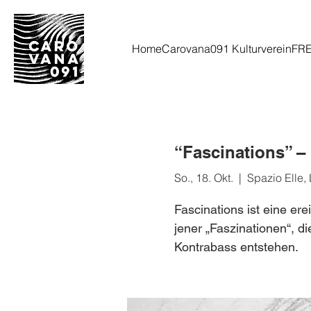
Home
Carovana091 Kulturverein
FR
“Fascinations” – 
So., 18. Okt.
  |  
Spazio Elle,
Fascinations ist eine er
jener „Faszinationen“, d