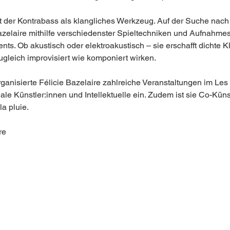
ht der Kontrabass als klangliches Werkzeug. Auf der Suche nach
azelaire mithilfe verschiedenster Spieltechniken und Aufnahme
nts. Ob akustisch oder elektroakustisch – sie erschafft dichte K
gleich improvisiert wie komponiert wirken.
anisierte Félicie Bazelaire zahlreiche Veranstaltungen im Les
ale Künstler:innen und Intellektuelle ein. Zudem ist sie Co-Künst
a pluie.
re