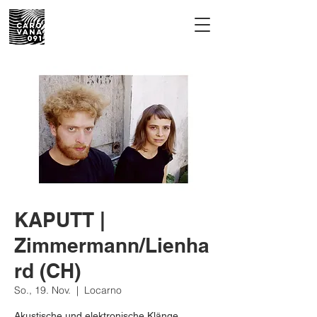
KAPUTT |
Zimmermann/Lienha
rd (CH)
So., 19. Nov.
  |  
Locarno
Akustische und elektronische Klänge