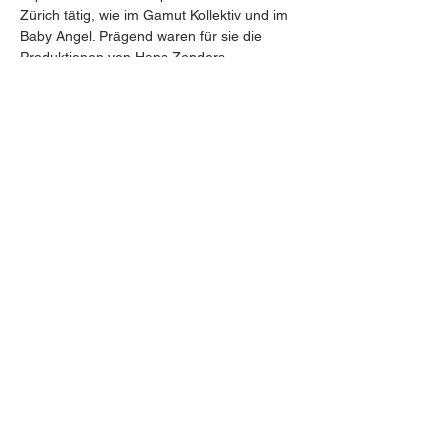
Zürich tätig, wie im Gamut Kollektiv und im 
Baby Angel. Prägend waren für sie die 
Produktionen von Hans Zenders 
“Winterreise” unter der Leitung von Emilio 
Pomàrico und Leonard Evers “Die 
Odyssee” unter der Leitung von Eduardo 
Strausser am Opernhaus Zürich. 2016 
erhielt sie ein Stipendium der Friedl Wald-
Stiftung, 2021 und 2022 das Covid-
Arbeitsstipendium der Stadt Zürich und 
wird vom März bis August 2023 im Rahmen 
des Atelierstipendiums der Stadt Zürich in 
New York arbeiten.
Share