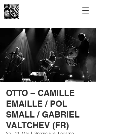
OTTO – CAMILLE
EMAILLE / POL
SMALL / GABRIEL
VALTCHEV (FR)
So., 11. Mai
  |  
Spazio Elle, Locarno