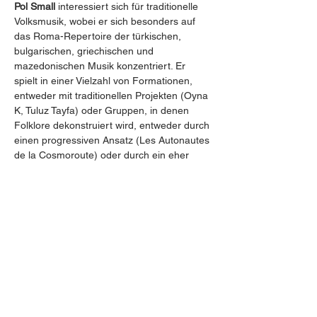
Pol Small
 interessiert sich für traditionelle 
Volksmusik, wobei er sich besonders auf 
das Roma-Repertoire der türkischen, 
bulgarischen, griechischen und 
mazedonischen Musik konzentriert. Er 
spielt in einer Vielzahl von Formationen, 
entweder mit traditionellen Projekten (Oyna 
K, Tuluz Tayfa) oder Gruppen, in denen 
Folklore dekonstruiert wird, entweder durch 
einen progressiven Ansatz (Les Autonautes 
de la Cosmoroute) oder durch ein eher 
elektronisches Medium (Relaps, Parade 
Nuptiale). Mit OTTO entdeckte und 
erforschte er die Welt der Improvisation.
Gabriel Valtchev
, Perkussionist, 
Schlagzeuger und Improvisator entwickelt 
seine künstlerische Identität im Bereich der 
zeitgenössischen Musik, der traditionellen 
Musik des Balkans und der 
improvisierten/alternativen Musik. Sein 