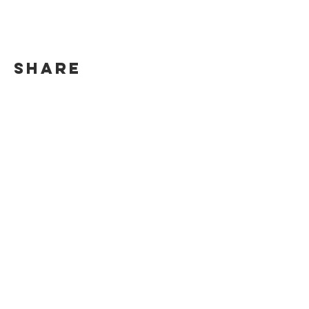
Share
Für Updates abonnieren
Abonnieren