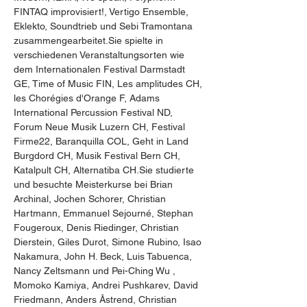
FINTAQ improvisiert!, Vertigo Ensemble, 
Eklekto, Soundtrieb und Sebi Tramontana 
zusammengearbeitet.Sie spielte in 
verschiedenen Veranstaltungsorten wie 
dem Internationalen Festival Darmstadt 
GE, Time of Music FIN, Les amplitudes CH, 
les Chorégies d'Orange F, Adams 
International Percussion Festival ND, 
Forum Neue Musik Luzern CH, Festival 
Firme22, Baranquilla COL, Geht in Land 
Burgdord CH, Musik Festival Bern CH, 
Katalpult CH, Alternatiba CH.Sie studierte 
und besuchte Meisterkurse bei Brian 
Archinal, Jochen Schorer, Christian 
Hartmann, Emmanuel Sejourné, Stephan 
Fougeroux, Denis Riedinger, Christian 
Dierstein, Giles Durot, Simone Rubino, Isao 
Nakamura, John H. Beck, Luis Tabuenca, 
Nancy Zeltsmann und Pei-Ching Wu , 
Momoko Kamiya, Andrei Pushkarev, David 
Friedmann, Anders Åstrend, Christian 