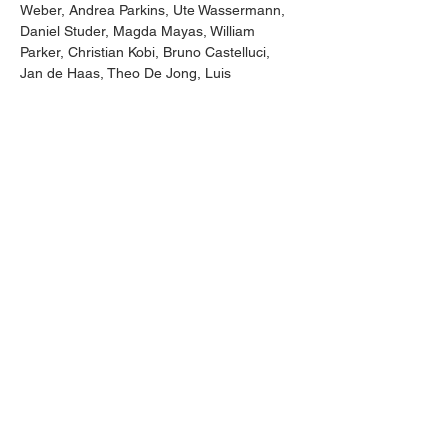
Weber, Andrea Parkins, Ute Wassermann, 
Daniel Studer, Magda Mayas, William 
Parker, Christian Kobi, Bruno Castelluci, 
Jan de Haas, Theo De Jong, Luis 
Tabuenca, Nicolas Masson , Raphael 
Haeger (Berliner Philharmoniker), Franz 
Lang (SWR), Graham Johns (Royal 
Liverpool Philharmonic), Daniel Druckmann 
(NY Philharmonic), Iñaki Martin (Real 
Orquesta Sinfónica de Sevilla), Jochen 
Brenner (SWR), Philippe Poncet (Opéra 
National de Paris).
Gian Marco Medda
 ist ein sardischer 
Schlagzeuger und Performer, der sich 
hauptsächlich dem zeitgenössischen Solo- 
und Kammermusikrepertoire für 
Schlagzeug, experimenteller Musik und 
freier Improvisation widmet. Er hat 
zahlreiche Konzerte in Italien, Frankreich, 