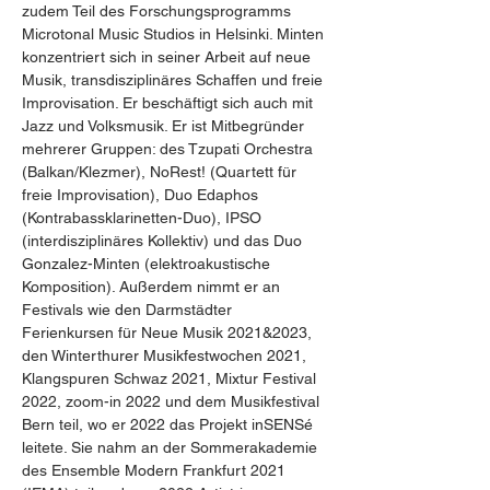
zudem Teil des Forschungsprogramms 
Microtonal Music Studios in Helsinki. Minten 
konzentriert sich in seiner Arbeit auf neue 
Musik, transdisziplinäres Schaffen und freie 
Improvisation. Er beschäftigt sich auch mit 
Jazz und Volksmusik. Er ist Mitbegründer 
mehrerer Gruppen: des Tzupati Orchestra 
(Balkan/Klezmer), NoRest! (Quartett für 
freie Improvisation), Duo Edaphos 
(Kontrabassklarinetten-Duo), IPSO 
(interdisziplinäres Kollektiv) und das Duo 
Gonzalez-Minten (elektroakustische 
Komposition). Außerdem nimmt er an 
Festivals wie den Darmstädter 
Ferienkursen für Neue Musik 2021&2023, 
den Winterthurer Musikfestwochen 2021, 
Klangspuren Schwaz 2021, Mixtur Festival 
2022, zoom-in 2022 und dem Musikfestival 
Bern teil, wo er 2022 das Projekt inSENSé 
leitete. Sie nahm an der Sommerakademie 
des Ensemble Modern Frankfurt 2021 