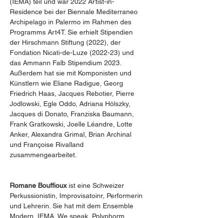
(IEMA) teil und war 2022 Artist-in-
Residence bei der Biennale Mediterraneo 
Archipelago in Palermo im Rahmen des 
Programms Art4T. Sie erhielt Stipendien 
der Hirschmann Stiftung (2022), der 
Fondation Nicati-de-Luze (2022-23) und 
das Ammann Falb Stipendium 2023. 
Außerdem hat sie mit Komponisten und 
Künstlern wie Eliane Radigue, Georg 
Friedrich Haas, Jacques Rebotier, Pierre 
Jodlowski, Egle Oddo, Adriana Hölszky, 
Jacques di Donato, Franziska Baumann, 
Frank Gratkowski, Joelle Léandre, Lotte 
Anker, Alexandra Grimal, Brian Archinal 
und Françoise Rivalland 
zusammengearbeitet.
Romane Bouffioux
 ist eine Schweizer 
Perkussionistin, Improvisatoinr, Performerin 
und Lehrerin. Sie hat mit dem Ensemble 
Modern, IEMA, We speak, Polyphorm 