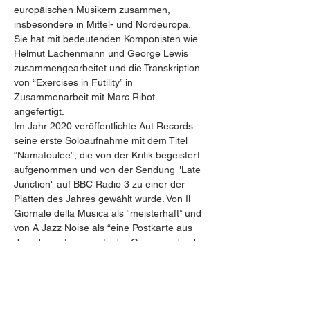
europäischen Musikern zusammen, 
insbesondere in Mittel- und Nordeuropa. 
Sie hat mit bedeutenden Komponisten wie 
Helmut Lachenmann und George Lewis 
zusammengearbeitet und die Transkription 
von “Exercises in Futility” in 
Zusammenarbeit mit Marc Ribot 
angefertigt.
Im Jahr 2020 veröffentlichte Aut Records 
seine erste Soloaufnahme mit dem Titel 
“Namatoulee”, die von der Kritik begeistert 
aufgenommen und von der Sendung "Late 
Junction" auf BBC Radio 3 zu einer der 
Platten des Jahres gewählt wurde. Von Il 
Giornale della Musica als “meisterhaft” und 
von A Jazz Noise als “eine Postkarte aus 
dem Jenseits, jenseits der Grenzen, die die 
meisten Gitarristen normalerweise 
akzeptieren” bezeichnet, scheint sie laut 
Mescalina “einer tiefen Aufmerksamkeit für 
Geste und Atem zu entspringen”, und 