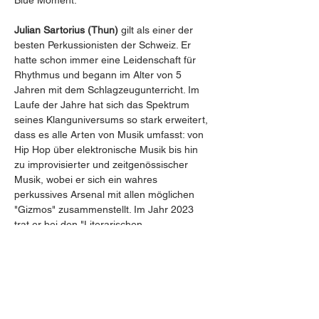
Blue Moment.
Julian Sartorius (Thun) 
gilt als einer der 
besten Perkussionisten der Schweiz. Er 
hatte schon immer eine Leidenschaft für 
Rhythmus und begann im Alter von 5 
Jahren mit dem Schlagzeugunterricht. Im 
Laufe der Jahre hat sich das Spektrum 
seines Klanguniversums so stark erweitert, 
dass es alle Arten von Musik umfasst: von 
Hip Hop über elektronische Musik bis hin 
zu improvisierter und zeitgenössischer 
Musik, wobei er sich ein wahres 
perkussives Arsenal mit allen möglichen 
"Gizmos" zusammenstellt. Im Jahr 2023 
trat er bei den "Literarischen 
Wanderungen" auf dem Monte Verità auf. 
Zu seinen Lehrern zählen Pierre Favre, 
Fabian Kuratli und Norbert Pfamatter. Er 
hat mit Sylvie Courvoisier, Fred Frith, 
Matthew Herbert und vielen anderen 
zusammengearbeitet und in Europa, 