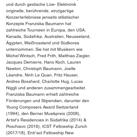
und durch gestische Live- Elektronik 
originelle, berührende, einzigartige 
Konzerterlebnisse jenseits stilistischer 
Konzepte.Franziska Baumann hat 
zahlreiche Tourneen in Europa, den USA, 
Kanada, Südafrika, Australien, Neuseeland, 
Ägypten, Weißrussland und Südkorea 
unternommen. Sie hat mit Musikern wie 
Michel Wintsch, Fred Frith, Matthias Ziegler, 
Jacques Demierre, Hans Koch, Lauren 
Newton, Christoph Baumann, Joelle 
Léandre, Ninh Le Quan, Fritz Hauser, 
Andres Bosshard, Charlotte Hug, Lucas 
Niggli und anderen zusammengearbeitet. 
Franziska Baumann erhielt zahlreiche 
Förderungen und Stipendien, darunter den 
Young Composers Award Switzerland 
(1994), den Berner Musikpreis (2008), 
Artist's Residencies in Südafrika (2014) & 
Poschiavo (2016), ICST Fellowship Zurich 
(2017/18), Entr'act Fellowship New 