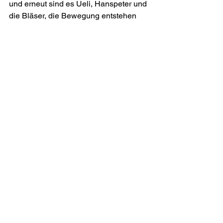
und erneut sind es Ueli, Hanspeter und 
die Bläser, die Bewegung entstehen 
lassen über den leichten Schlägen der 
Perkussionisten. Eine leise Phase, 
dennoch voller kleiner, wimmelnder 
Klangmikrokosmen. Mit geschlossenen 
Augen scheint man die Innenwände 
einer schlafenden Lunge zu betrachten.
Es ist das Ende, wunderschön und 
berührend, einer Komposition, die man 
gerne immer und immer wieder hören 
möchte.
Lies den Artikel in der Originalsprache
WE SEE YOU
Rezension