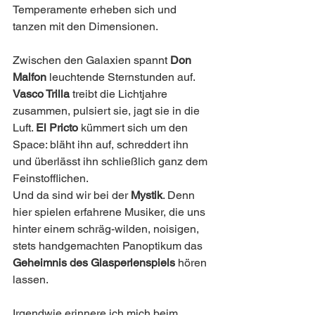
Temperamente erheben sich und 
tanzen mit den Dimensionen.
Zwischen den Galaxien spannt 
Don 
Malfon
 leuchtende Sternstunden auf. 
Vasco Trilla
 treibt die Lichtjahre 
zusammen, pulsiert sie, jagt sie in die 
Luft. 
El Pricto
 kümmert sich um den 
Space: bläht ihn auf, schreddert ihn 
und überlässt ihn schließlich ganz dem 
Feinstofflichen.
Und da sind wir bei der 
Mystik
. Denn 
hier spielen erfahrene Musiker, die uns 
hinter einem schräg-wilden, noisigen, 
stets handgemachten Panoptikum das 
Geheimnis des Glasperlenspiels
 hören 
lassen.
Irgendwie erinnere ich mich beim 