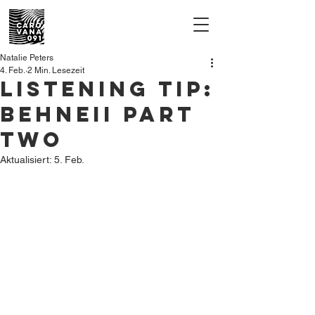
Natalie Peters
4. Feb.
2 Min. Lesezeit
Listening tip:
Behneii part
two
Aktualisiert:
5. Feb.