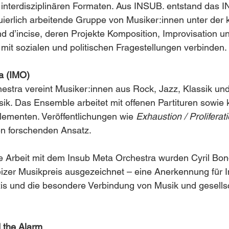
 interdisziplinären Formaten. Aus INSUB. entstand das 
inuierlich arbeitende Gruppe von Musiker:innen unter der 
d d’incise, deren Projekte Komposition, Improvisation u
it sozialen und politischen Fragestellungen verbinden.
a (IMO)
stra vereint Musiker:innen aus Rock, Jazz, Klassik und
ik. Das Ensemble arbeitet mit offenen Partituren sowie
lementen. Veröffentlichungen wie 
Exhaustion / Proliferat
n forschenden Ansatz.
he Arbeit mit dem Insub Meta Orchestra wurden Cyril Bond
zer Musikpreis ausgezeichnet – eine Anerkennung für I
axis und die besondere Verbindung von Musik und gesellsc
 the Alarm