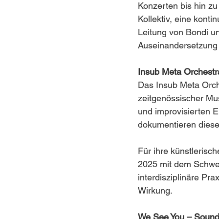
Konzerten bis hin zu
Kollektiv, eine kont
Leitung von Bondi un
Auseinandersetzung m
Insub Meta Orchestr
Das Insub Meta Orche
zeitgenössischer Mus
und improvisierten E
dokumentieren diese
Für ihre künstlerisc
2025 mit dem Schwei
interdisziplinäre Pr
Wirkung.
We See You – Sound