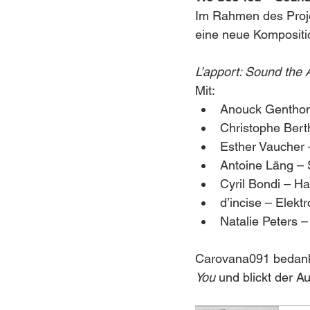
Im Rahmen des Proj
eine neue Komposition
L’apport: Sound the 
Mit:
Anouck Genthon 
Christophe Ber
Esther Vaucher
Antoine Läng –
Cyril Bondi – 
d’incise – Elektr
Natalie Peters 
Carovana091 bedank
You
 und blickt der A