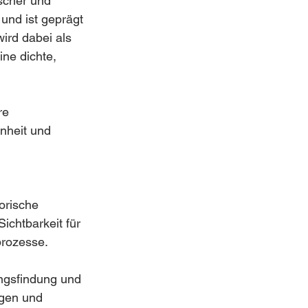
ischer und 
und ist geprägt 
ird dabei als 
ne dichte, 
re 
nheit und 
orische 
ichtbarkeit für 
prozesse.
ungsfindung und 
ngen und 