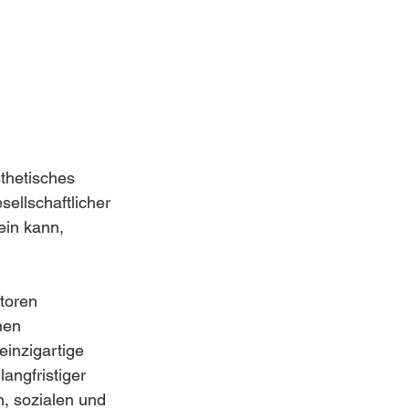
sthetisches 
sellschaftlicher 
ein kann, 
toren 
nen 
einzigartige 
angfristiger 
n, sozialen und 