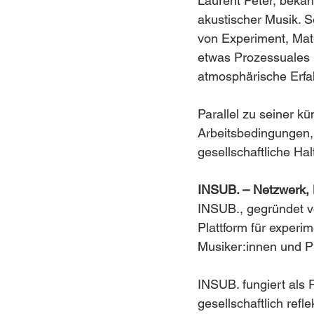
Laurent Peter, bekann
akustischer Musik. S
von Experiment, Mate
etwas Prozessuales b
atmosphärische Erfa
Parallel zu seiner kün
Arbeitsbedingungen, 
gesellschaftliche H
INSUB. – Netzwerk, 
INSUB., gegründet vo
Plattform für experim
Musiker:innen und Pr
INSUB. fungiert als 
gesellschaftlich refl