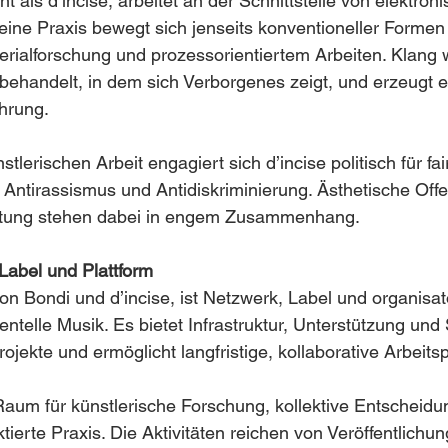
t als d’incise, arbeitet an der Schnittstelle von elektron
eine Praxis bewegt sich jenseits konventioneller Formen 
rialforschung und prozessorientiertem Arbeiten. Klang w
ehandelt, in dem sich Verborgenes zeigt, und erzeugt ei
hrung.
stlerischen Arbeit engagiert sich d’incise politisch für fai
Antirassismus und Antidiskriminierung. Ästhetische Offe
altung stehen dabei in engem Zusammenhang.
Label und Plattform
n Bondi und d’incise, ist Netzwerk, Label und organisat
entelle Musik. Es bietet Infrastruktur, Unterstützung und S
ojekte und ermöglicht langfristige, kollaborative Arbeits
Raum für künstlerische Forschung, kollektive Entscheid
ektierte Praxis. Die Aktivitäten reichen von Veröffentlichu