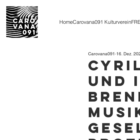
Home
Carovana091 Kulturverein
FR
Carovana091
16. Dez. 20
Cyril
und I
Bren
musi
gese