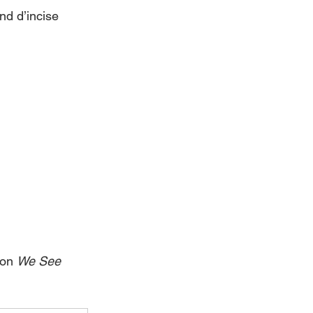
nd d’incise 
on 
We See 