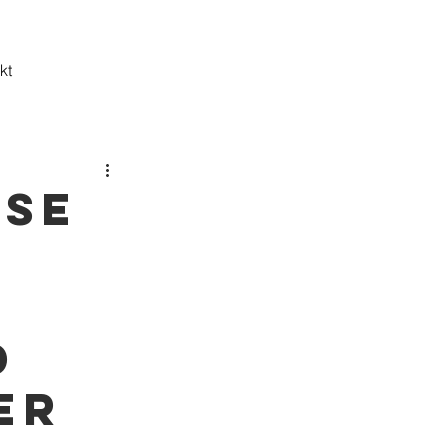
kt
ise
d
er