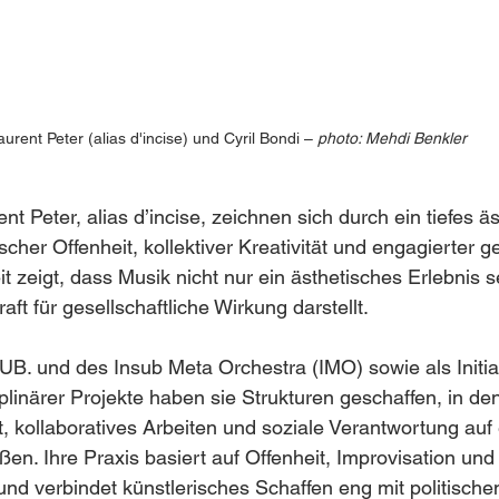
aurent Peter (alias d'incise) und Cyril Bondi – 
photo: Mehdi Benkler
nt Peter, alias d’incise, zeichnen sich durch ein tiefes ä
cher Offenheit, kollektiver Kreativität und engagierter ge
it zeigt, dass Musik nicht nur ein ästhetisches Erlebnis s
ft für gesellschaftliche Wirkung darstellt.
B. und des Insub Meta Orchestra (IMO) sowie als Initia
iplinärer Projekte haben sie Strukturen geschaffen, in de
t, kollaboratives Arbeiten und soziale Verantwortung auf 
n. Ihre Praxis basiert auf Offenheit, Improvisation und l
und verbindet künstlerisches Schaffen eng mit politische