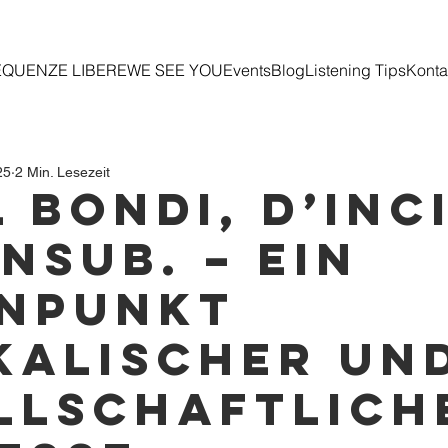
EQUENZE LIBERE
WE SEE YOU
Events
Blog
Listening Tips
Konta
25
2 Min. Lesezeit
 Bondi, d’inc
NSUB. – Ein
npunkt
kalischer un
llschaftlich