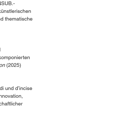
INSUB.-
künstlerischen 
nd thematische 
 
 komponierten 
ion
 (2025) 
i und d’incise 
nnovation, 
haftlicher 