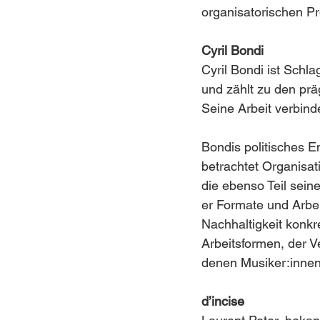
organisatorischen P
Cyril Bondi
Cyril Bondi ist Schl
und zählt zu den pr
Seine Arbeit verbind
Bondis politisches En
betrachtet Organisat
die ebenso Teil sein
er Formate und Arbei
Nachhaltigkeit konkr
Arbeitsformen, der 
denen Musiker:innen 
d’incise