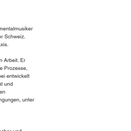
imentalmusiker 
r Schweiz. 
xis.
 Arbeit. Er 
ve Prozesse, 
ei entwickelt 
t und 
en 
ngungen, unter 