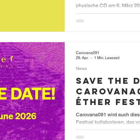
physische CD am 6. März 202
Records und wurde bereits im
Montagne Noire veröffentlicht
Carovana091
26. Apr.
1 Min. Lesezeit
News
Save the 
Carovana0
Éther Fes
Carovana091 wird auch diese
Festival kollaborieren, das v
Arcegno stattfinden wird.