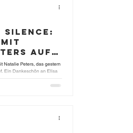
 Silence:
 mit
eters auf
mit Natalie Peters, das gestern
ef. Ein Dankeschön an Elisa
äch.