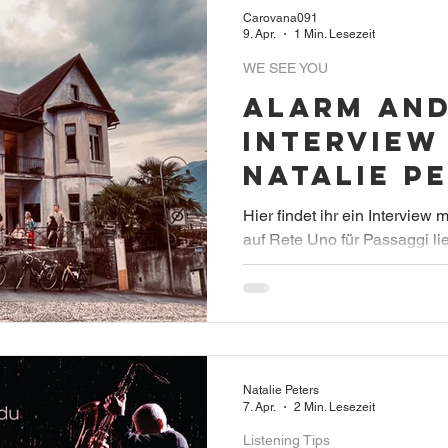
Carovana091
9. Apr.
1 Min. Lesezeit
WE SEE YOU
Alarm and
Interview
Natalie P
Rete Uno
Hier findet ihr ein Interview 
auf Rete Uno für Passaggi li
Manca für das schöne Gespr
Natalie Peters
7. Apr.
2 Min. Lesezeit
Listening Tips