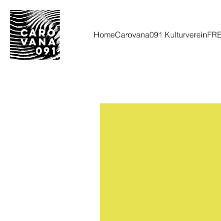
Home
Carovana091 Kulturverein
FR