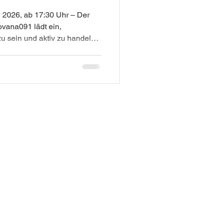
l 2026, ab 17:30 Uhr – Der
ovana091 lädt ein,
 sein und aktiv zu handeln.
 Jahr mit einer Reihe von
eiz. In Locarno gestaltete
Gran Rex in Zusammenarbeit
 der auf große Resonanz