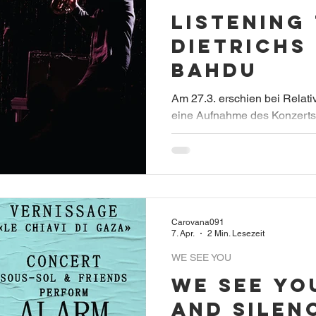
Listening 
Dietrichs 
Bahdu
Am 27.3. erschien bei Relati
eine Aufnahme des Konzerts
Are Festival in Biel 2025.
Carovana091
7. Apr.
2 Min. Lesezeit
WE SEE YOU
WE SEE YO
and Sile