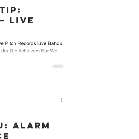
tip:
– live
ve Pitch Records Live Bahdu,
 der Dietrichs vom Ear We
U: Alarm
nce