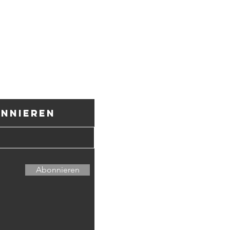
onnieren
Kulturverein C
CH34 8080 8006
6600 Locarno –
Abonnieren