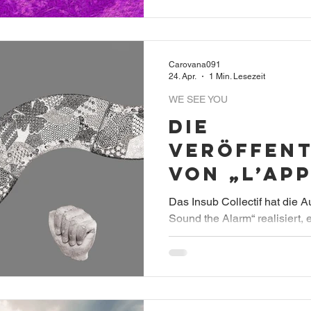
Carovana091
24. Apr.
1 Min. Lesezeit
WE SEE YOU
Die
Veröffen
von „L’Ap
Sound the
Das Insub Collectif hat die 
ist jetzt
Sound the Alarm“ realisiert,
Dezember 2025 im Rahmen de
Sound the Alarm stattfand un
sozialem Engagement verbin