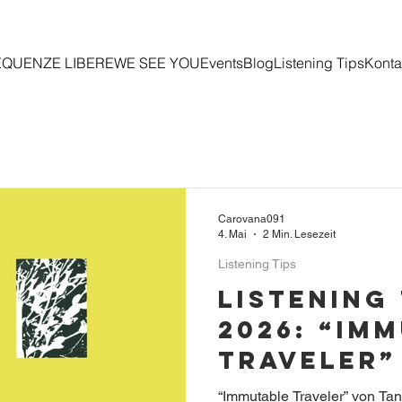
EQUENZE LIBERE
WE SEE YOU
Events
Blog
Listening Tips
Konta
Carovana091
4. Mai
2 Min. Lesezeit
Listening Tips
Listening
2026: “Im
Traveler”
Tangent 
“Immutable Traveler” von Ta