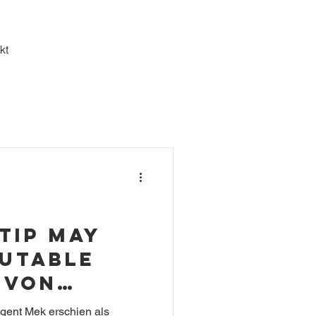
kt
 Tip May
mutable
 von
Mek
ngent Mek erschien als