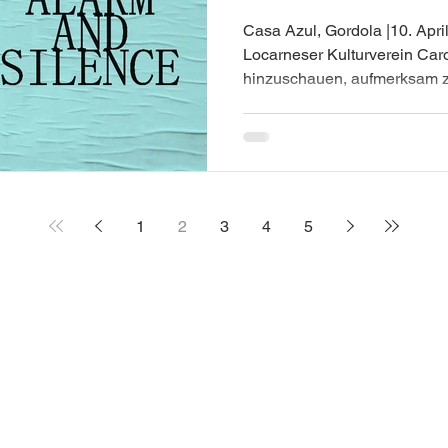
Casa Azul, Gordola |10. Apri
Locarneser Kulturverein Car
hinzuschauen, aufmerksam zu
WE SEE YOU startete letztes
Konzerten in der ganzen Schw
der Verein einen Abend im 
mit dem Circolo del Cinema,
stieß.
1
2
3
4
5