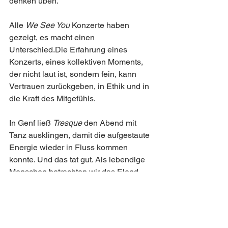
denken üben.
Alle 
We See You
 Konzerte haben 
gezeigt, es macht einen 
Unterschied.Die Erfahrung eines 
Konzerts, eines kollektiven Moments, 
der nicht laut ist, sondern fein, kann 
Vertrauen zurückgeben, in Ethik und in 
die Kraft des Mitgefühls.
In Genf ließ 
Tresque
 den Abend mit 
Tanz ausklingen, damit die aufgestaute 
Energie wieder in Fluss kommen 
konnte. Und das tat gut. Als lebendige 
Menschen betrachten wir das Elend. 
Und wer weiß, wie sich Freude anfühlt, 
weiß auch, was es heißt, wenn sie in 
den alptraumhaften Zonen der 
Vernichtung fehlt.